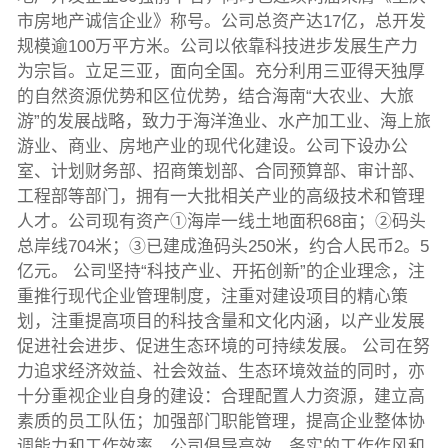
市房地产诚信企业》称号。公司总资产达17亿，总开发
规模逾100万平方米。公司以依靠科技进步发展生产力
为宗旨。立足三亚，面向全国。充分利用三亚得天独厚
的自然资源优势和区位优势，结合海南“大农业、大旅
游”的发展战略，致力于海洋渔业、水产加工业、海上旅
游业、商业、房地产业的现代化建设。公司下设办公
室、计划财务部、招商策划部、合同预算部、审计部、
工程部等部门，拥有一大批相关产业的高级技术和管理
人才。公司现有资产①海岸一线土地面积68亩；②码头
总岸线704米；③已建成渔码头250米，约合人民币2。5
亿元。 公司坚持“科技产业、开拓创新”的企业理念，注
重推行现代企业管理制度，注重对建设项目的精心策
划，注重提高项目的科技含量和文化内涵，以产业发展
促进社会进步、促进生态环境的可持续发展。 公司在努
力追求经济效益、社会效益、生态环境效益的同时，亦
十分重视企业自身的建设：合理配置人力资源，建立高
素质的员工队伍；加强部门职能管理，提高企业整体协
调能力和工作效率。公司倡导高效、务实的工作作风和